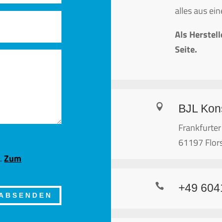
alles aus ei
Als Herstell
Seite.

BJL Kon
Frankfurter
61197 Flor
n.
Zum

+49 604
ABSENDEN