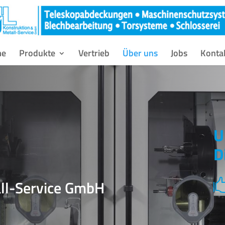
me
Produkte
Vertrieb
Über uns
Jobs
Konta
U
D
all-Service GmbH