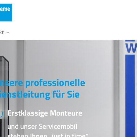
kt
nsere professionelle
ienstleitung für Sie
Erstklassige Monteure

und unser Servicemobil
stehen Ihnen „just in time“